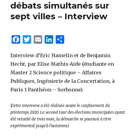
débats simultanés sur
sept villes – Interview
F
T
E
L
P
a
w
m
i
a
Interview d’Eric Hamelin et de Benjamin
c
i
a
n
r
Hecht, par Elise Mathis-Aide (étudiante en
e
t
i
k
t
Master 2 Science politique – Affaires
b
t
l
e
a
Publiques, Ingénierie de la Concertation, à
o
e
d
g
Paris 1 Panthéon – Sorbonne).
o
r
I
e
k
n
r
(Cette interview a été réalisée avant le confinement du
printemps 2020. Le second tour des élections municipales ayant
été retardé de trois mois, la démarche se poursuit à titre
expérimental jusqu’à l’automne).