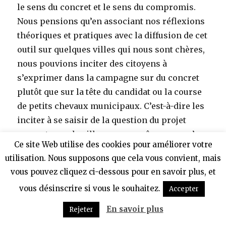
le sens du concret et le sens du compromis.
Nous pensions qu’en associant nos réflexions
théoriques et pratiques avec la diffusion de cet
outil sur quelques villes qui nous sont chères,
nous pouvions inciter des citoyens à
s’exprimer dans la campagne sur du concret
plutôt que sur la tête du candidat ou la course
de petits chevaux municipaux. C’est-à-dire les
inciter à se saisir de la question du projet
concret pour la ville, par eux-même, sans s’en
Ce site Web utilise des cookies pour améliorer votre
remettre à des programmes municipaux trop
utilisation. Nous supposons que cela vous convient, mais
souvent ficelés à la va-vite par un nombre trop
vous pouvez cliquez ci-dessous pour en savoir plus, et
réduit de personnes. D’autant que les
vous désinscrire si vous le souhaitez.
Accepter
municipales concernent largement les
questions d’aménagements urbains, de
En savoir plus
Rejeter
construction, de voirie et de transports,