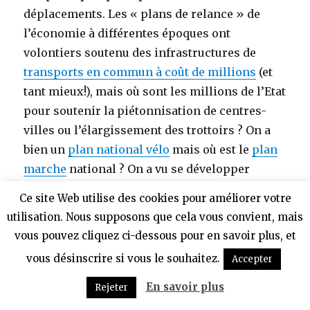
déplacements. Les « plans de relance » de
l’économie à différentes époques ont
volontiers soutenu des infrastructures de
transports en commun à coût de millions
(et
tant mieux!), mais où sont les millions de l’Etat
pour soutenir la piétonnisation de centres-
villes ou l’élargissement des trottoirs ? On a
bien un
plan national vélo
mais où est le
plan
marche
national ? On a vu se développer
massivement des « coronapistes » cyclables
Ce site Web utilise des cookies pour améliorer votre
mais rares sont les «
coronacheminements
»
utilisation. Nous supposons que cela vous convient, mais
ou « coronarues piétonnes » .
vous pouvez cliquez ci-dessous pour en savoir plus, et
vous désinscrire si vous le souhaitez.
Accepter
Ne serions nous pas victimes sur ce point d’un
milieu professionnel, celui de l’aménagement
En savoir plus
Rejeter
urbain, qui a longtemps été dominé par une