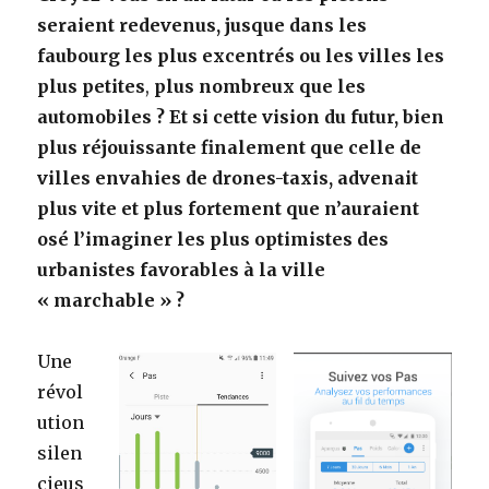
seraient redevenus, jusque dans les
e
t
i
k
t
faubourg les plus excentrés ou les villes les
b
t
l
e
a
plus petites
,
plus nombreux que les
o
e
d
g
automobiles ? Et si cette vision du futur, bien
o
r
I
e
plus réjouissante finalement que celle de
k
n
r
villes envahies de drones-taxis, advenait
plus vite et plus fortement que n’auraient
osé l’imaginer les plus optimistes des
urbanistes favorables à la ville
« marchable » ?
Une
révol
ution
silen
cieus