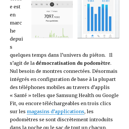
e est
en
marc
he
depui
s
quelques temps dans l’univers du piéton. Il
s’agit de la
démocratisation du podomètre
.
Nul besoin de montres connectées. Désormais
intégrés en configuration de base à la plupart
des téléphones mobiles au travers d’applis
« Santé » telles que Samsung Health ou Google
Fit, ou encore téléchargeables en trois clics
sur les
magasins d’applications
, les
podomètres se sont discrètement introduits
dans la poche ou le sac de tout un chacun,