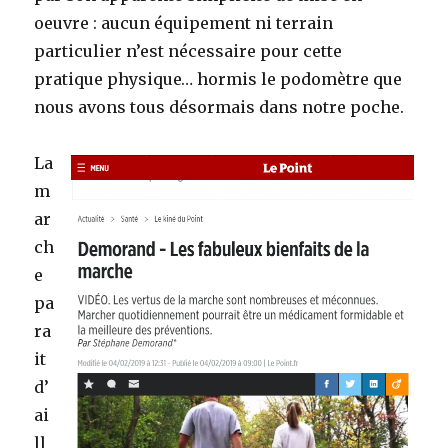
oeuvre : aucun équipement ni terrain
particulier n’est nécessaire pour cette
pratique physique… hormis le podomètre que
nous avons tous désormais dans notre poche.
La
m
ar
ch
e
pa
ra
it
d’
ai
ll