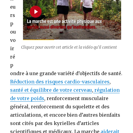
eu
rs
p
ou
vo
Cliquez pour ouvrir cet article et la vidéo qu’il contient
ir
ré
p
ondre à une grande variété d’objectifs de santé.
Réduction des risques cardio-vasculaires
,
santé et équilibre de votre cerveau
,
régulation
de votre poids
, renforcement musculaire
général, renforcement du squelette et des
articulations, et encore bien d’autres bienfaits
sont cités par des kyrielles d’articles
scientifiques et médicaux. La marche
aiderait