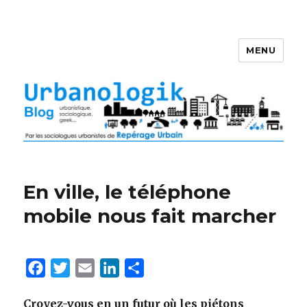
MENU
En ville, le téléphone
mobile nous fait marcher
F
T
E
L
P
a
w
m
i
a
Croyez-vous en un futur où les piétons
c
i
a
n
r