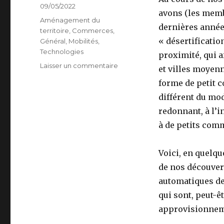
c
i
a
Publié
09/05/2022
avons (les memb
e
t
i
le
Catégories
Aménagement du
dernières année
b
t
l
territoire
,
Commerces
,
« désertificati
Général
,
Mobilités
,
o
e
Technologies
proximité, qui a
o
r
Laisser un commentaire
sur
et villes moyen
k
Distributeurs
forme de petit 
de
différent du mo
tout
poil
redonnant, à l’i
pour
à de petits com
le
développement
local
Voici, en quelqu
de nos découver
automatiques de
qui sont, peut-ê
approvisionneme