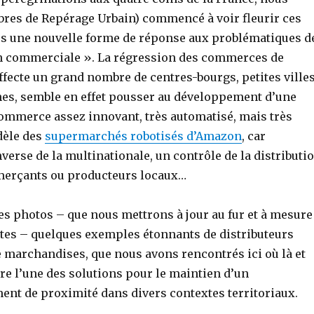
n
r
res de Repérage Urbain) commencé à voir fleurir ces
k
t
s une nouvelle forme de réponse aux problématiques d
e
a
on commerciale ». La régression des commerces de
d
g
ffecte un grand nombre de centres-bourgs, petites ville
I
e
nes, semble en effet pousser au développement d’une
n
r
commerce assez innovant, très automatisé, mais très
dèle des
supermarchés robotisés d’Amazon
, car
nverse de la multinationale, un contrôle de la distributi
merçants ou producteurs locaux…
es photos – que nous mettrons à jour au fur et à mesure
tes – quelques exemples étonnants de distributeurs
 marchandises, que nous avons rencontrés ici où là et
tre l’une des solutions pour le maintien d’un
nt de proximité dans divers contextes territoriaux.