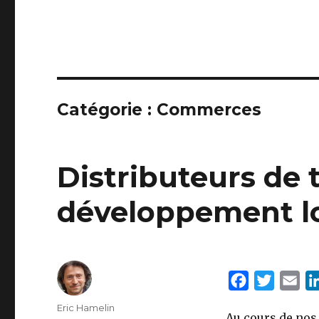
Catégorie : Commerces
Distributeurs de t
développement l
F
T
E
a
w
m
Auteur
Eric Hamelin
Au cours de nos