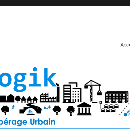
e sociologues, urbanistes et experts en concertation et en participa
Acc