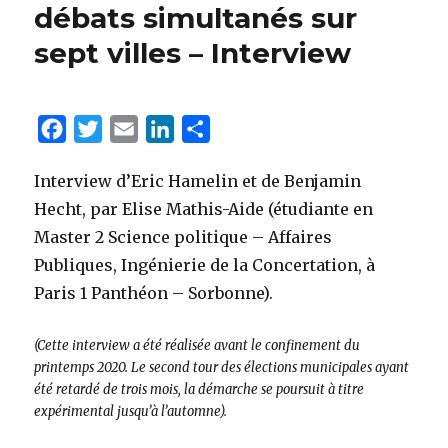
débats simultanés sur
sept villes – Interview
F
T
E
L
P
a
w
m
i
a
Interview d’Eric Hamelin et de Benjamin
c
i
a
n
r
Hecht, par Elise Mathis-Aide (étudiante en
e
t
i
k
t
Master 2 Science politique – Affaires
b
t
l
e
a
Publiques, Ingénierie de la Concertation, à
o
e
d
g
Paris 1 Panthéon – Sorbonne).
o
r
I
e
k
n
r
(Cette interview a été réalisée avant le confinement du
printemps 2020. Le second tour des élections municipales ayant
été retardé de trois mois, la démarche se poursuit à titre
expérimental jusqu’à l’automne).