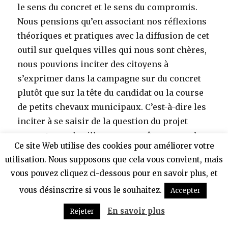
le sens du concret et le sens du compromis.
Nous pensions qu’en associant nos réflexions
théoriques et pratiques avec la diffusion de cet
outil sur quelques villes qui nous sont chères,
nous pouvions inciter des citoyens à
s’exprimer dans la campagne sur du concret
plutôt que sur la tête du candidat ou la course
de petits chevaux municipaux. C’est-à-dire les
inciter à se saisir de la question du projet
concret pour la ville, par eux-même, sans s’en
Ce site Web utilise des cookies pour améliorer votre
remettre à des programmes municipaux trop
utilisation. Nous supposons que cela vous convient, mais
souvent ficelés à la va-vite par un nombre trop
vous pouvez cliquez ci-dessous pour en savoir plus, et
réduit de personnes. D’autant que les
vous désinscrire si vous le souhaitez.
Accepter
municipales concernent largement les
questions d’aménagements urbains, de
En savoir plus
Rejeter
construction, de voirie et de transports,