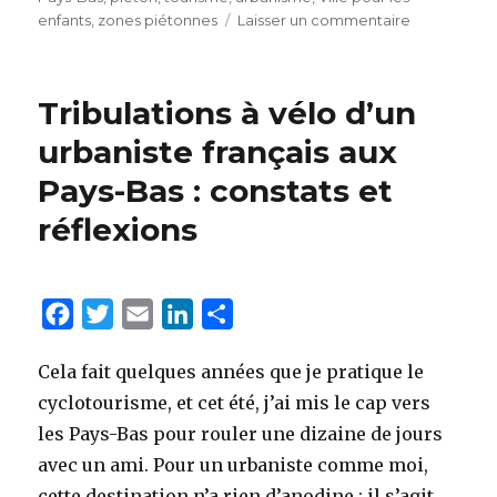
enfants
,
zones piétonnes
Laisser un commentaire
sur
o
r
I
e
Nouvelles
k
n
r
tribulations
urbaines
Tribulations à vélo d’un
d’un
français
urbaniste français aux
aux
Pays-Bas : constats et
Pays-
Bas,
réflexions
constats
et
réflexions
F
T
E
L
P
a
w
m
i
a
Cela fait quelques années que je pratique le
c
i
a
n
r
cyclotourisme, et cet été, j’ai mis le cap vers
e
t
i
k
t
les Pays-Bas pour rouler une dizaine de jours
b
t
l
e
a
avec un ami. Pour un urbaniste comme moi,
o
e
d
g
cette destination n’a rien d’anodine : il s’agit