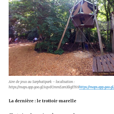
Aire de jeux au Sarphatipark – localisation :
https://maps.app.goo.gl/xqvdCmmEamXkg1T69
https://maps.app.goo
La dernière : le trottoir-marelle