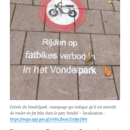
Entrée du Vondelpark : marquage qui indique qu’il est interdit
de rouler en fat bike dans le parc Vondel – localisation :
https://maps.app.goo.gl/x9Hs2buw21xBpcfW6