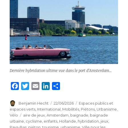
Dernière hybridation ultime vue dans le port d’Amsterdam…
F
T
E
L
P
a
w
m
i
a
c
i
a
n
r
Auteur
Benjamin Hecht
Publié
22/06/2026
Catégories
Espaces publics et
le
espaces verts
,
International
,
Mobilités
,
Piétons
,
Urbanisme
,
e
t
i
k
t
Vélo
Étiquettes
aire de jeux
,
Amsterdam
,
baignade
,
baignade
b
t
l
e
a
urbaine
,
cyclisme
,
enfants
,
Hollande
,
hybridation
,
jeux
,
o
e
d
g
Pays-Bas
,
piéton
,
tourisme
,
urbanisme
,
Ville pour les