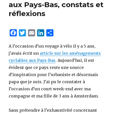
aux Pays-Bas, constats et
réflexions
F
T
E
L
P
a
w
m
i
a
A l’occasion d’un voyage à vélo il y a 5 ans,
c
i
a
n
r
j’avais écrit un
article sur les aménagements
e
t
i
k
t
cyclables aux Pays-Bas
. Aujourd’hui, il est
b
t
l
e
a
évident que ce pays reste une source
o
e
d
g
d’inspiration pour l’urbaniste et désormais
o
r
I
e
papa que je suis. J’ai pu le constater à
k
n
r
l’occasion d’un court week-end avec ma
compagne et ma fille de 3 ans à Amsterdam.
Sans prétendre à l’exhaustivité concernant