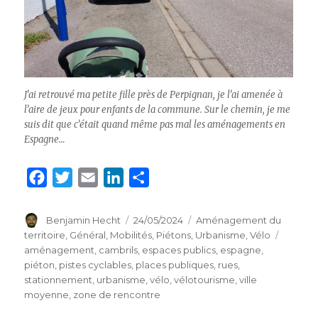
J’ai retrouvé ma petite fille près de Perpignan, je l’ai amenée à
l’aire de jeux pour enfants de la commune. Sur le chemin, je me
suis dit que c’était quand même pas mal les aménagements en
Espagne…
F
T
E
L
P
a
w
m
i
a
c
i
a
n
r
Auteur
Benjamin Hecht
Publié
24/05/2024
Catégories
Aménagement du
le
territoire
,
Général
,
Mobilités
,
Piétons
,
Urbanisme
,
Vélo
Étiquet
e
t
i
k
t
aménagement
,
cambrils
,
espaces publics
,
espagne
,
b
t
l
e
a
piéton
,
pistes cyclables
,
places publiques
,
rues
,
o
e
d
g
stationnement
,
urbanisme
,
vélo
,
vélotourisme
,
ville
moyenne
,
zone de rencontre
o
r
I
e
k
n
r