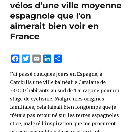
vélos d’une ville moyenne
espagnole que l’on
aimerait bien voir en
France
F
T
E
L
P
a
w
m
i
a
J’ai passé quelques jours en Espagne, à
c
i
a
n
r
Cambrils une ville balnéaire Catalane de
e
t
i
k
t
33 000 habitants au sud de Tarragone pour un
b
t
l
e
a
stage de cyclisme. Malgré mes origines
o
e
d
g
familiales, cela faisait bien longtemps que je
o
r
I
e
n’étais pas retourné sur les terres espagnoles
k
n
r
et ce, malgré l’inspiration que me procurent
les espaces publics de ce pays en tant