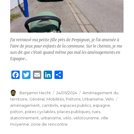
J’ai retrouvé ma petite fille près de Perpignan, je l’ai amenée à
l’aire de jeux pour enfants de la commune. Sur le chemin, je me
suis dit que c’était quand même pas mal les aménagements en
Espagne…
F
T
E
L
P
a
w
m
i
a
c
i
a
n
r
Auteur
Benjamin Hecht
Publié
24/05/2024
Catégories
Aménagement du
le
territoire
,
Général
,
Mobilités
,
Piétons
,
Urbanisme
,
Vélo
Étiquet
e
t
i
k
t
aménagement
,
cambrils
,
espaces publics
,
espagne
,
b
t
l
e
a
piéton
,
pistes cyclables
,
places publiques
,
rues
,
o
e
d
g
stationnement
,
urbanisme
,
vélo
,
vélotourisme
,
ville
moyenne
,
zone de rencontre
o
r
I
e
k
n
r