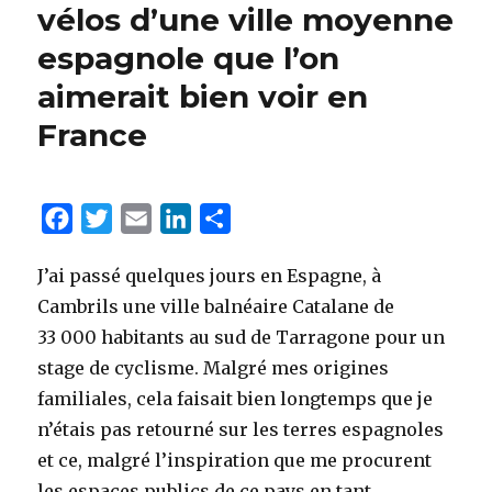
vélos d’une ville moyenne
espagnole que l’on
aimerait bien voir en
France
F
T
E
L
P
a
w
m
i
a
J’ai passé quelques jours en Espagne, à
c
i
a
n
r
Cambrils une ville balnéaire Catalane de
e
t
i
k
t
33 000 habitants au sud de Tarragone pour un
b
t
l
e
a
stage de cyclisme. Malgré mes origines
o
e
d
g
familiales, cela faisait bien longtemps que je
o
r
I
e
n’étais pas retourné sur les terres espagnoles
k
n
r
et ce, malgré l’inspiration que me procurent
les espaces publics de ce pays en tant